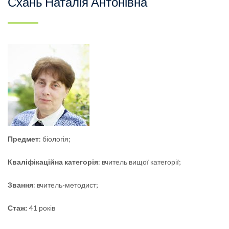
Схань Наталія Антонівна
Предмет
: біологія;
Кваліфікаційна
категорія
: вчитель вищої категорії;
Звання
: вчитель-методист;
Стаж
: 41 років