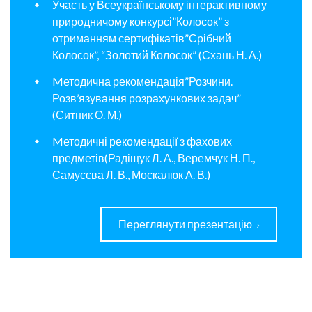
Участь у Всеукраїнському інтерактивному
природничому конкурсі”Колосок” з
отриманням сертифікатів”Срібний
Колосок”, “Золотий Колосок” (Схань Н. А.)
Mетодична рекомендація”Розчини.
Розв’язування розрахункових задач”
(Ситник О. М.)
Mетодичні рекомендації з фахових
предметів(Радіщук Л. А., Веремчук Н. П.,
Самусєва Л. В., Москалюк А. В.)
Переглянути презентацію