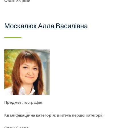
Стаж
: 33 роки
Москалюк Алла Василівна
Предмет
: географія;
Кваліфікаційна
категорія
: вчитель першої категорії;
Стаж
: 9 років