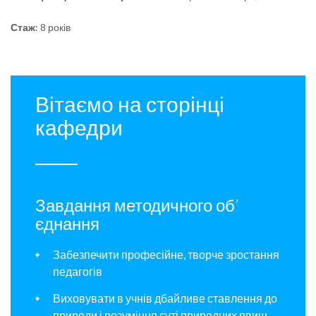
Стаж
: 8 років
Вітаємо на сторінці
кафедри
Завдання методичного об’
єднання
Забезпечити професійне, творче зростання
педагогів
Виховувати в учнів дбайливе ставлення до
природи і розуміння суті природних явищ