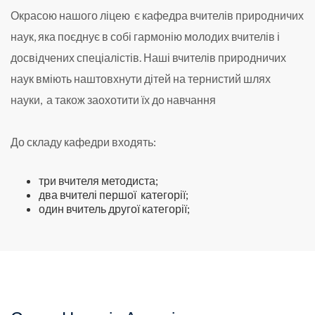
Окрасою нашого ліцею є кафедра вчителів природничих
наук, яка поєднує в собі гармонію молодих вчителів і
досвідчених спеціалістів. Наші вчителів природничих
наук вміють наштовхнути дітей на тернистий шлях
науки, а також заохотити їх до навчання
До складу кафедри входять:
три вчителя методиста;
два вчителі першої категорії;
один вчитель другої категорії;