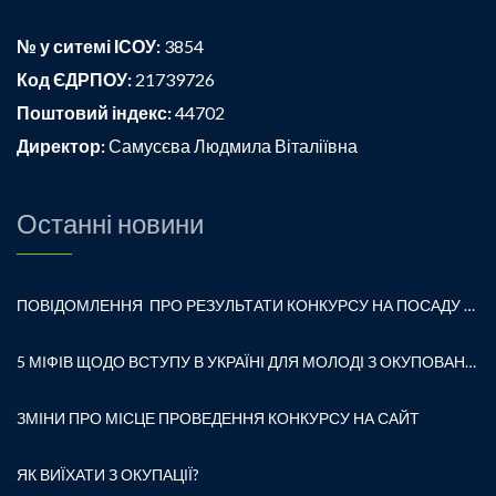
№ у ситемі ІСОУ:
3854
Код ЄДРПОУ:
21739726
Поштовий індекс:
44702
Директор:
Самусєва Людмила Віталіївна
Останні новини
ПОВІДОМЛЕННЯ ПРО РЕЗУЛЬТАТИ КОНКУРСУ НА ПОСАДУ ДИРЕКТОРА ЗАКЛАДУ ЗАГАЛЬНОЇ СЕРЕДНЬОЇ ОСВІТИ «ВОЛОДИМИРСЬКА ГІМНАЗІЯ № 1 ВОЛОДИМИРСЬКОЇ МІСЬКОЇ РАДИ»
5 МІФІВ ЩОДО ВСТУПУ В УКРАЇНІ ДЛЯ МОЛОДІ З ОКУПОВАНИХ ТЕРИТОРІЙ
ЗМІНИ ПРО МІСЦЕ ПРОВЕДЕННЯ КОНКУРСУ НА САЙТ
ЯК ВИЇХАТИ З ОКУПАЦІЇ?