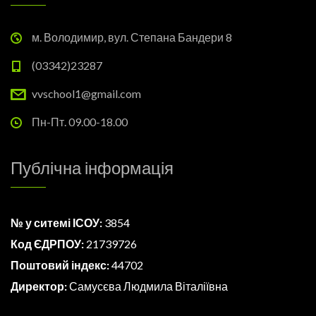
м. Володимир, вул. Степана Бандери 8
(03342)23287
vvschool1@gmail.com
Пн-Пт. 09.00-18.00
Публічна інформація
№ у ситемі ІСОУ:
3854
Код ЄДРПОУ:
21739726
Поштовий індекс:
44702
Директор:
Самусєва Людмила Віталіївна