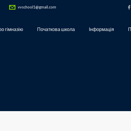
vvschool1@gmail.com
о гімназію
Початкова школа
Інформація
П