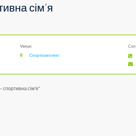
тивна сім’я
Venue:
Cont
Спорткомплект
– спортивна сім’я”