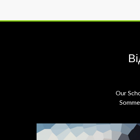
Ві
Our Scho
Sommers