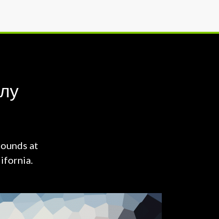
олу
rounds at
ifornia.