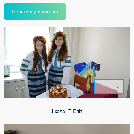
Переглянути договір
←
→
Школа "ІТ-Еліт"