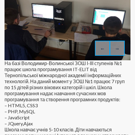
←
→
На базі Володимир-Волинської ЗОШ І-ІІІ ступенів №1
працює школа програмування IT-ELIT від
Тернопільської міжнародної академії інформаційних
технологій. На даний момент у ЗОШ №1 працює 7 груп
по 15 дітей різних вікових категорій і шкіл. Школа
програмування надає навчання сучасних мов
програмування та створення програмних продуктів:
– HTML5, CSS3
– PHP, MySQL
– JavaScript
– JQuery,Ajax
Школа навчає учнів 5-10 класів. Діти навчаються