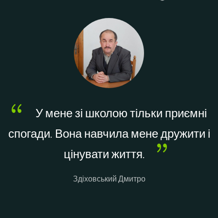
i
g
a
t
i
У мене зі школою тільки приємні
o
,
спогади. Вона навчила мене дружити і
n
цінувати життя.
Здіховський Дмитро