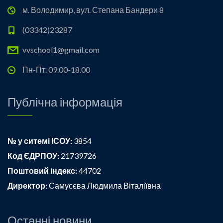
м. Володимир, вул. Степана Бандери 8
(03342)23287
vvschool1@gmail.com
Пн-Пт. 09.00-18.00
Публічна інформація
№ у ситемі ІСОУ:
3854
Код ЄДРПОУ:
21739726
Поштовий індекс:
44702
Директор:
Самусєва Людмила Віталіївна
Останні новини