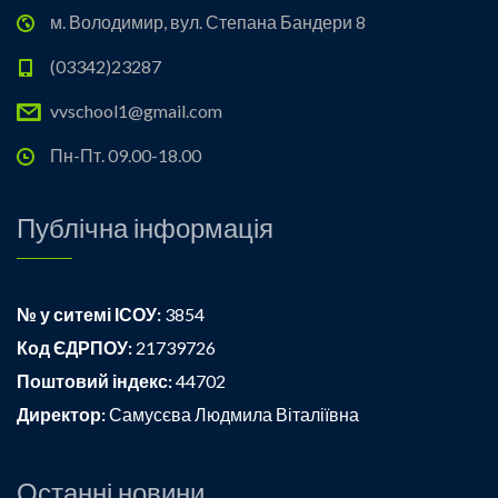
м. Володимир, вул. Степана Бандери 8
(03342)23287
vvschool1@gmail.com
Пн-Пт. 09.00-18.00
Публічна інформація
№ у ситемі ІСОУ:
3854
Код ЄДРПОУ:
21739726
Поштовий індекс:
44702
Директор:
Самусєва Людмила Віталіївна
Останні новини