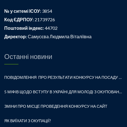
№ у ситемі ІСОУ:
3854
Код ЄДРПОУ:
21739726
Поштовий індекс:
44702
Директор:
Самусєва Людмила Віталіївна
Останні новини
ПОВІДОМЛЕННЯ ПРО РЕЗУЛЬТАТИ КОНКУРСУ НА ПОСАДУ ДИРЕКТОРА ЗАКЛАДУ ЗАГАЛЬНОЇ СЕРЕДНЬОЇ ОСВІТИ «ВОЛОДИМИРСЬКА ГІМНАЗІЯ № 1 ВОЛОДИМИРСЬКОЇ МІСЬКОЇ РАДИ»
5 МІФІВ ЩОДО ВСТУПУ В УКРАЇНІ ДЛЯ МОЛОДІ З ОКУПОВАНИХ ТЕРИТОРІЙ
ЗМІНИ ПРО МІСЦЕ ПРОВЕДЕННЯ КОНКУРСУ НА САЙТ
ЯК ВИЇХАТИ З ОКУПАЦІЇ?