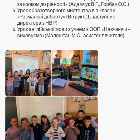
за кроком до рівності» (Адамчук В.Г., Горбач О.С.)
Урок образотворчого мистецтва в 1 класах
«Розмалюй доброту» (Вітрук С.І., заступник
директора з НВР)
Урок англійської мови з учнем з ООП «Навчаючи –
виховуємо»(Малоштан М.О., асистент вчителя)