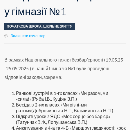
у гімназії №1
ПОЧАТКОВА ШКОЛА
,
ШКІЛЬНЕ ЖИТТЯ
Залишити коментар
В рамках Національного тижня безбар’єрності (19.05.25
-25.05.2025 ) в нашій Гімназія №1 були проведені
відповідні заходи, зокрема:
Ранкові зустрічі в 1-гх класах «Ми разом, ми
-сила!»(Ряба І.В., Куціян З.П.)
Бесіда в 2-их класах «Ми різні-ми
разом»(Доброчинська Н.Г., Вільчиинська Н.П.)
Відкриті уроки з ЯДС «Моє серце без бар’єр»
(Татунчак В.Ф., Лопушанська В.П.)
Анкетування в 4-а та 4-Б «Маршрут людяності: крок