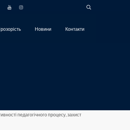
розорість
Новини
Контакти
ивності педагогічного процесу, захист