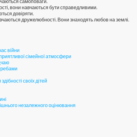
вчаються самоповаги.
ості, вони навчаються бути справедливими.
ються довіряти.
авчаються дружелюбності. Вони знаходять любов на землі.
час війни
сприятливої сімейної атмосфери
дчаю
отребами
здібності своїх дітей
ині
внішнього незалежного оцінювання