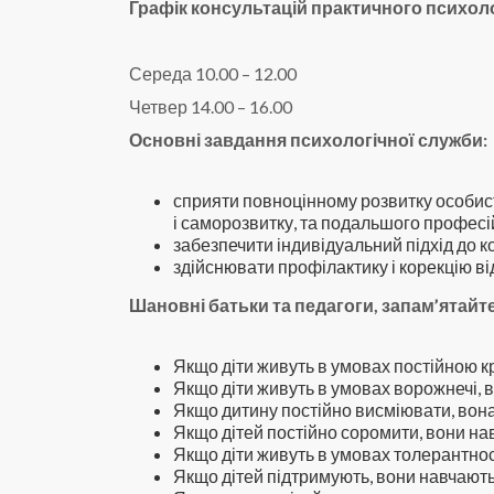
Графік консультацій практичного психол
Середа 10.00 – 12.00
Четвер 14.00 – 16.00
Основні завдання психологічної служби:
сприяти повноцінному розвитку особист
і саморозвитку, та подальшого профес
забезпечити індивідуальний підхід до 
здійснювати профілактику і корекцію ві
Шановні батьки та педагоги, запам’ятайт
Якщо діти живуть в умовах постійною к
Якщо діти живуть в умовах ворожнечі, 
Якщо дитину постійно висміювати, вона
Якщо дітей постійно соромити, вони на
Якщо діти живуть в умовах толерантнос
Якщо дітей підтримують, вони навчають