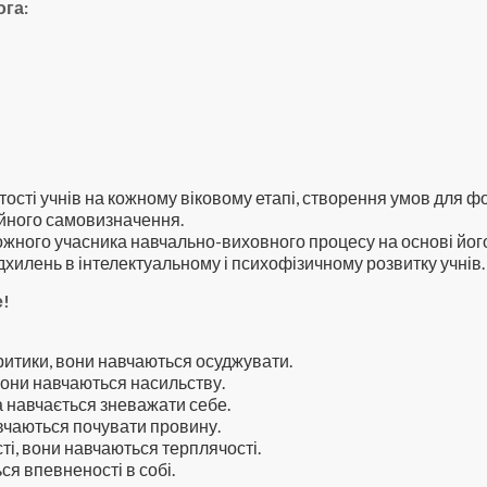
ога:
ості учнів на кожному віковому етапі, створення умов для 
ійного самовизначення.
кожного учасника навчально-виховного процесу на основі йог
дхилень в інтелектуальному і психофізичному розвитку учнів.
е!
ритики, вони навчаються осуджувати.
вони навчаються насильству.
 навчається зневажати себе.
вчаються почувати провину.
ті, вони навчаються терплячості.
ся впевненості в собі.