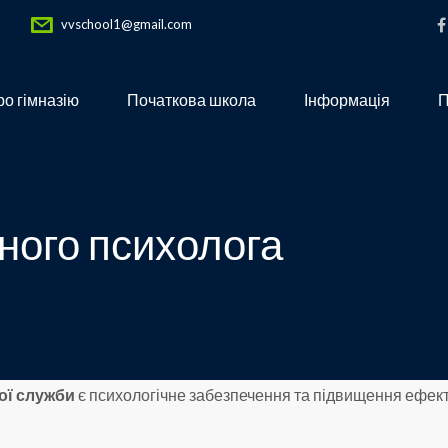
vvschool1@gmail.com
о гімназію
Початкова школа
Інформація
П
ного психолога
ої служби
є психологічне забезпечення та підвищення ефект