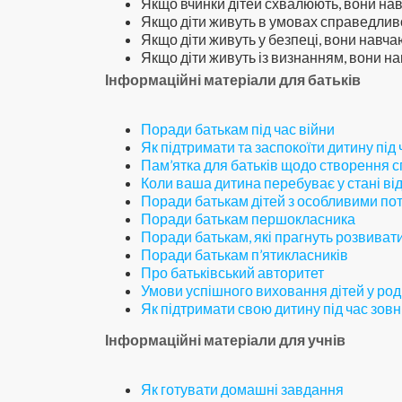
Якщо вчинки дітей схвалюють, вони на
Якщо діти живуть в умовах справедлив
Якщо діти живуть у безпеці, вони навча
Якщо діти живуть із визнанням, вони н
Інформаційні матеріали для батьків
Поради батькам під час війни
Як підтримати та заспокоїти дитину під 
Пам’ятка для батьків щодо створення 
Коли ваша дитина перебуває у стані ві
Поради батькам дітей з особливими п
Поради батькам першокласника
Поради батькам, які прагнуть розвивати 
Поради батькам п’ятикласників
Про батьківський авторитет
Умови успішного виховання дітей у род
Як підтримати свою дитину під час зо
Інформаційні матеріали для учнів
Як готувати домашні завдання