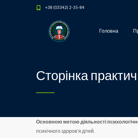
+38 (03342) 2-35-84
Головна
Пр
Сторінка практич
Основною метою діяльності психологічн
психічного здоров’я дітей.