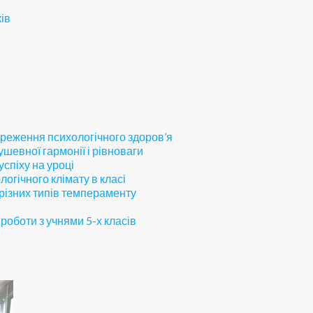
ків
ереження психологічного здоров’я
шевної гармонії і рівноваги
успіху на уроці
гічного клімату в класі
 різних типів темпераменту
роботи з учнями 5-х класів