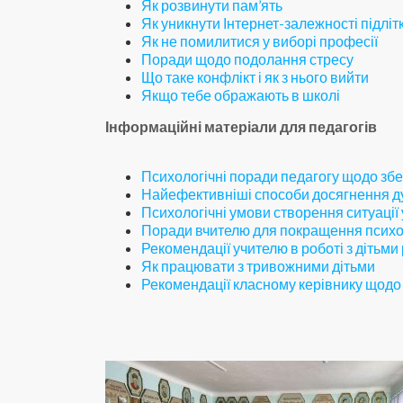
Як розвинути пам’ять
Як уникнути Інтернет-залежності підліт
Як не помилитися у виборі професії
Поради щодо подолання стресу
Що таке конфлікт і як з нього вийти
Якщо тебе ображають в школі
Інформаційні матеріали для педагогів
Психологічні поради педагогу щодо зб
Найефективніші способи досягнення ду
Психологічні умови створення ситуації 
Поради вчителю для покращення психоло
Рекомендації учителю в роботі з дітьми
Як працювати з тривожними дітьми
Рекомендації класному керівнику щодо 