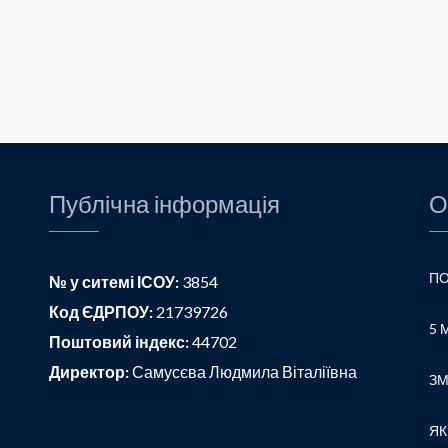
Публічна інформація
О
№ у ситемі ІСОУ:
3854
Код ЄДРПОУ:
21739726
Поштовий індекс:
44702
Директор:
Самусєва Людмила Віталіївна
ЯК