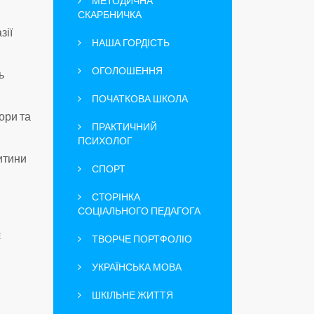
МЕТОДИЧНА
СКАРБНИЧКА
зії
НАША ГОРДІСТЬ
ОГОЛОШЕННЯ
ь
ПОЧАТКОВА ШКОЛА
ори та
ПРАКТИЧНИЙ
ПСИХОЛОГ
дитини
СПОРТ
СТОРІНКА
СОЦІАЛЬНОГО ПЕДАГОГА
E
ТВОРЧЕ ПОРТФОЛІО
УКРАЇНСЬКА МОВА
ШКІЛЬНЕ ЖИТТЯ