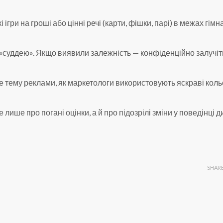
ігри на гроші або цінні речі (карти, фішки, парі) в межах гімна
 «суддею». Якщо виявили залежність — конфіденційно залучіт
е тему реклами, як маркетологи використовують яскраві коль
е лише про погані оцінки, а й про підозрілі зміни у поведінці 
SHAR