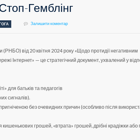
Стоп-Гемблінг
Залишити коментар
ГОГА
и (РНБО) від 20 квітня 2024 року «Щодо протидії негативним
режі Інтернет» — це стратегічний документ, ухвалений у відп
» для батьків та педагогів
х сигналів).
 пригніченою без очевидних причин (особливо після викорис
я кишенькових грошей, «втрата» грошей, дрібні крадіжки або