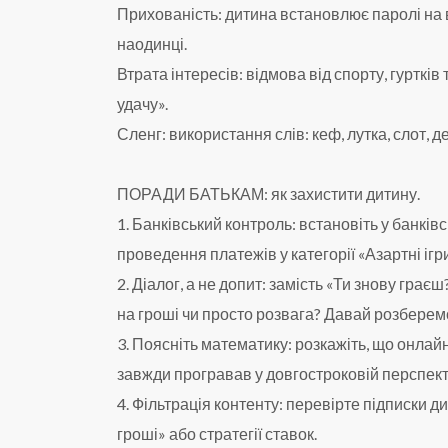
Прихованість: дитина встановлює паролі на в
наодинці.
Втрата інтересів: відмова від спорту, гурткі
удачу».
Сленг: використання слів: кеф, лутка, слот, де
ПОРАДИ БАТЬКАМ: як захистити дитину.
1. Банківський контроль: встановіть у банкі
проведення платежів у категорії «Азартні ігри
2. Діалог, а не допит: замість «Ти знову грає
на гроші чи просто розвага? Давай розберемо
3. Поясніть математику: розкажіть, що онлай
завжди програвав у довгостроковій перспект
4. Фільтрація контенту: перевірте підписки 
гроші» або стратегії ставок.