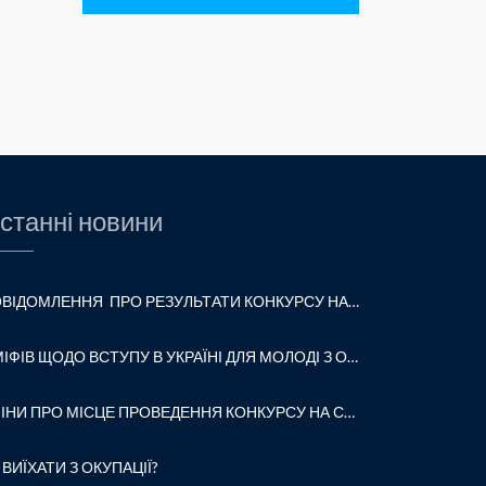
станні новини
ПОВІДОМЛЕННЯ ПРО РЕЗУЛЬТАТИ КОНКУРСУ НА ПОСАДУ ДИРЕКТОРА ЗАКЛАДУ ЗАГАЛЬНОЇ СЕРЕДНЬОЇ ОСВІТИ «ВОЛОДИМИРСЬКА ГІМНАЗІЯ № 1 ВОЛОДИМИРСЬКОЇ МІСЬКОЇ РАДИ»
5 МІФІВ ЩОДО ВСТУПУ В УКРАЇНІ ДЛЯ МОЛОДІ З ОКУПОВАНИХ ТЕРИТОРІЙ
ЗМІНИ ПРО МІСЦЕ ПРОВЕДЕННЯ КОНКУРСУ НА САЙТ
 ВИЇХАТИ З ОКУПАЦІЇ?