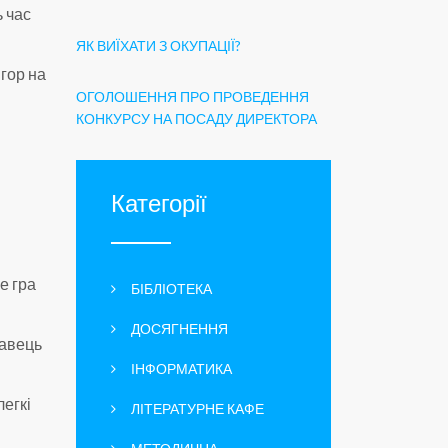
ь час
ЯК ВИЇХАТИ З ОКУПАЦІЇ?
ігор на
ОГОЛОШЕННЯ ПРО ПРОВЕДЕННЯ
КОНКУРСУ НА ПОСАДУ ДИРЕКТОРА
Категорії
е гра
БІБЛІОТЕКА
ДОСЯГНЕННЯ
равець
ІНФОРМАТИКА
легкі
ЛІТЕРАТУРНЕ КАФЕ