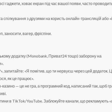
сі гаджети, ховає екран під час вашої появи, часто проводит
в та спілкування з друзями на користь онлайн-трансляцій або «
п, заносити, вагер, фріспіни.
вському додатку (Monobank, Приват24 тощо) заборону на
».
ш?», запитайте: «Я помітив, що ти нервуєш через цей додаток. Ц
ся, як це працює».
н-казино — це не гра, а програмний код, написаний так, щоб г
иві.
дитини в TikTok/YouTube. Заблокуйте канали, що рекламують «