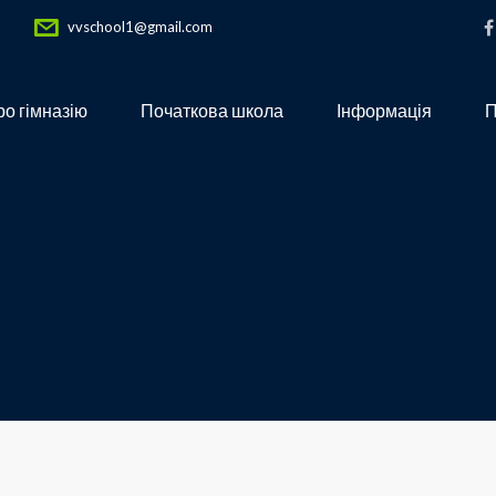
vvschool1@gmail.com
о гімназію
Початкова школа
Інформація
П