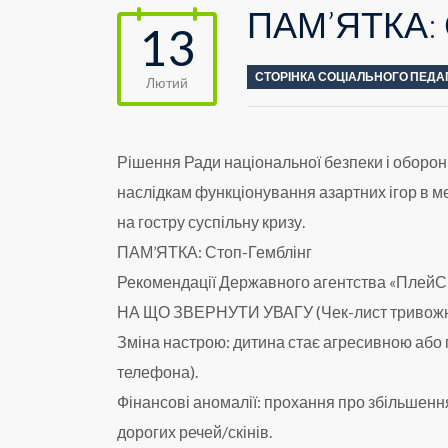
ПАМ’ЯТКА: 
13
СТОРІНКА СОЦІАЛЬНОГО ПЕДА
Лютий
Рішення Ради національної безпеки і оборон
наслідкам функціонування азартних ігор в ме
на гостру суспільну кризу.
ПАМ’ЯТКА: Стоп-Гемблінг
Рекомендації Державного агентства «ПлейСіті
НА ЩО ЗВЕРНУТИ УВАГУ (Чек-лист тривожни
Зміна настрою: дитина стає агресивною або
телефона).
Фінансові аномалії: прохання про збільшенн
дорогих речей/скінів.