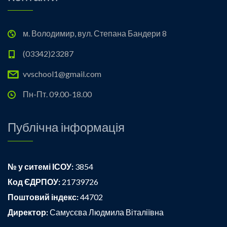
м. Володимир, вул. Степана Бандери 8
(03342)23287
vvschool1@gmail.com
Пн-Пт. 09.00-18.00
Публічна інформація
№ у ситемі ІСОУ:
3854
Код ЄДРПОУ:
21739726
Поштовий індекс:
44702
Директор:
Самусєва Людмила Віталіївна