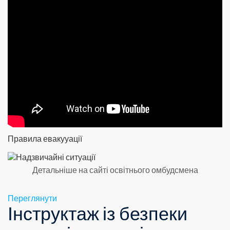
Правила евакууації
Детальніше на сайті освітнього омбудсмена
Переглянути
Інструктаж із безпеки