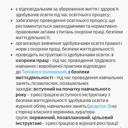
є відповідальним за збереження життя і здоров’я
здобувачів освіти під час освітнього процесу;
забезпечує проведення освітнього процесу, що
регламентується законодавчими та нормативно-
правовими актами з питань охорони праці, безпеки
життєдіяльності;
організовує вивчення здобувачами освіти правил і
норм з охорони праці, безпеки життєдіяльності;
проводить інструктажі із здобувачами освіти:
з
охорони праці
– під час проведення трудового
навчання і виробничої практики відповідно
до
Типового положення
;
з безпеки
життєдіяльності
– під час проведення навчальних
занять, позакласних, позашкільних
заходів:
вступний на початку навчального
року
– з реєстрацією вступного інструктажу з
безпеки життєдіяльності здобувачів освіти в
журналі обліку навчальних занять (
додаток 1
) на
сторінці класного керівника, куратора
групи;
первинний, позаплановий, цільовий
інструктажі
– з реєстрацією в журналі реєстрації