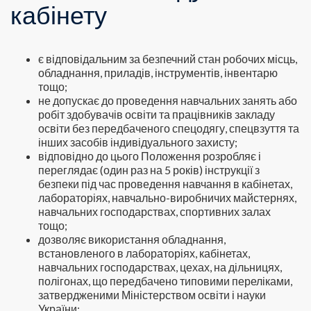
кабінету
є відповідальним за безпечний стан робочих місць,
обладнання, приладів, інструментів, інвентарю
тощо;
не допускає до проведення навчальних занять або
робіт здобувачів освіти та працівників закладу
освіти без передбаченого спецодягу, спецвзуття та
інших засобів індивідуального захисту;
відповідно до цього Положення розробляє і
переглядає (один раз на 5 років) інструкції з
безпеки під час проведення навчання в кабінетах,
лабораторіях, навчально-виробничих майстернях,
навчальних господарствах, спортивних залах
тощо;
дозволяє використання обладнання,
встановленого в лабораторіях, кабінетах,
навчальних господарствах, цехах, на дільницях,
полігонах, що передбачено типовими переліками,
затвердженими Міністерством освіти і науки
України;