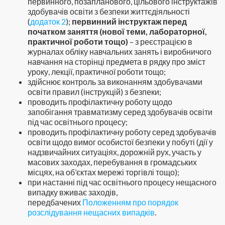
первинного, позапланового, цільового інструктажів
здобувачів освіти з безпеки життєдіяльності
(
додаток 2
);
первинний інструктаж перед
початком заняття (нової теми, лабораторної,
практичної роботи тощо)
– з реєстрацією в
журналах обліку навчальних занять і виробничого
навчання на сторінці предмета в рядку про зміст
уроку, лекції, практичної роботи тощо;
здійснює контроль за виконанням здобувачами
освіти правил (інструкцій) з безпеки;
проводить профілактичну роботу щодо
запобігання травматизму серед здобувачів освіти
під час освітнього процесу;
проводить профілактичну роботу серед здобувачів
освіти щодо вимог особистої безпеки у побуті (дії у
надзвичайних ситуаціях, дорожній рух, участь у
масових заходах, перебування в громадських
місцях, на об’єктах мережі торгівлі тощо);
при настанні під час освітнього процесу нещасного
випадку вживає заходів,
передбачених
Положенням про порядок
розслідування нещасних випадків
.