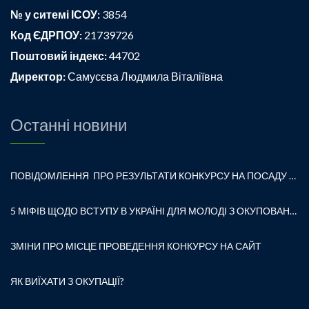
№ у ситемі ІСОУ:
3854
Код ЄДРПОУ:
21739726
Поштовий індекс:
44702
Директор:
Самусєва Людмила Віталіївна
Останні новини
ПОВІДОМЛЕННЯ ПРО РЕЗУЛЬТАТИ КОНКУРСУ НА ПОСАДУ ДИРЕКТОРА ЗАКЛАДУ ЗАГАЛЬНОЇ СЕРЕДНЬОЇ ОСВІТИ «ВОЛОДИМИРСЬКА ГІМНАЗІЯ № 1 ВОЛОДИМИРСЬКОЇ МІСЬКОЇ РАДИ»
5 МІФІВ ЩОДО ВСТУПУ В УКРАЇНІ ДЛЯ МОЛОДІ З ОКУПОВАНИХ ТЕРИТОРІЙ
ЗМІНИ ПРО МІСЦЕ ПРОВЕДЕННЯ КОНКУРСУ НА САЙТ
ЯК ВИЇХАТИ З ОКУПАЦІЇ?