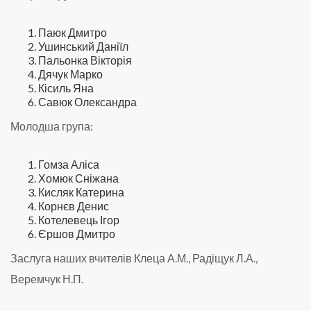
Паюк Дмитро
Ушинський Даніїл
Пальонка Вікторія
Дячук Марко
Кісиль Яна
Савюк Олександра
Молодша група:
Гомза Аліса
Хомюк Сніжана
Кисляк Катерина
Корнєв Денис
Котелевець Ігор
Єршов Дмитро
Заслуга наших вчителів Клеца А.М., Радіщук Л.А.,
Веремчук Н.П.