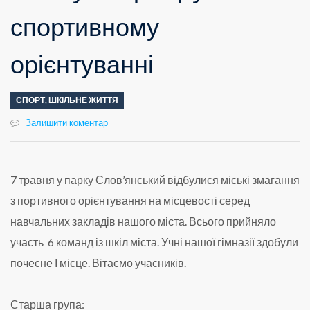
спортивному
орієнтуванні
СПОРТ
,
ШКІЛЬНЕ ЖИТТЯ
Залишити коментар
7 травня у парку Слов’янський відбулися міські змагання
з портивного орієнтування на місцевості серед
навчальних закладів нашого міста. Всього прийняло
участь 6 команд із шкіл міста. Учні нашої гімназії здобули
почесне І місце. Вітаємо учасників.
Старша група: